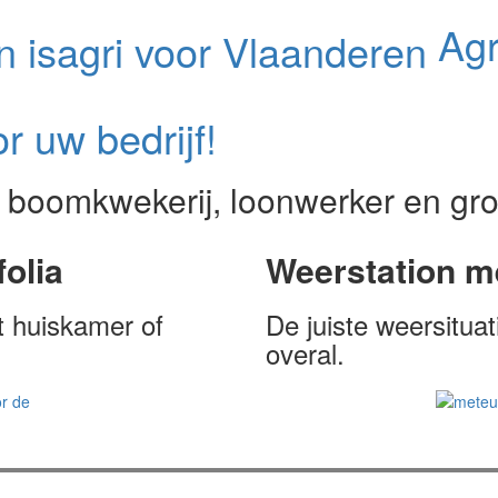
Agr
or uw bedrijf!
 boomkwekerij, loonwerker en gr
folia
Weerstation m
t huiskamer of
De juiste weersituat
overal.