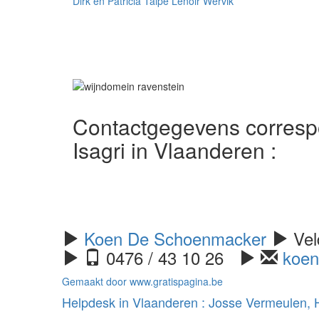
Dirk en Patricia Talpe Lenoir Wervik
Contactgegevens corresp
Isagri in Vlaanderen :
Koen De Schoenmacker
Vel
0476 / 43 10 26
koe
Gemaakt door www.gratispagina.be
Helpdesk in Vlaanderen : Josse Vermeulen, H