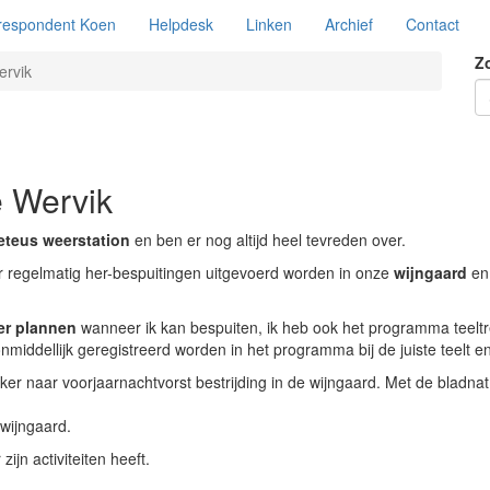
respondent Koen
Helpdesk
Linken
Archief
Contact
Z
ervik
e Wervik
eteus
weerstation
en ben er nog altijd heel tevreden over.
regelmatig her-bespuitingen uitgevoerd worden in onze
wijngaard
en 
er plannen
wanneer ik kan bespuiten, ik heb ook het programma teeltreg
middellijk geregistreerd worden in het programma bij de juiste teel
er naar voorjaarnachtvorst bestrijding in de wijngaard. Met de bladna
wijngaard.
ijn activiteiten heeft.