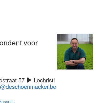
ondent voor
dstraat 57
Lochristi
n@deschoenmacker.be
asselt :